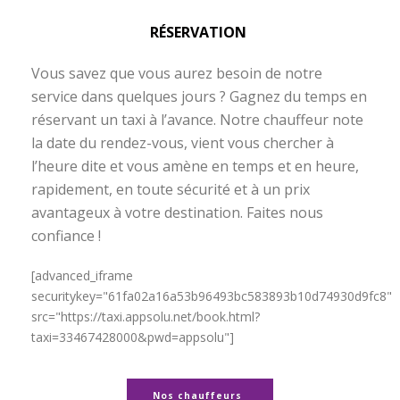
RÉSERVATION
Vous savez que vous aurez besoin de notre
service dans quelques jours ? Gagnez du temps en
réservant un taxi à l’avance. Notre chauffeur note
la date du rendez-vous, vient vous chercher à
l’heure dite et vous amène en temps et en heure,
rapidement, en toute sécurité et à un prix
avantageux à votre destination. Faites nous
confiance !
Taxi Gare de Nîmes – Aéroport Garons
[advanced_iframe
securitykey="61fa02a16a53b96493bc583893b10d74930d9fc8"
src="https://taxi.appsolu.net/book.html?
taxi=33467428000&pwd=appsolu"]
Nos chauffeurs